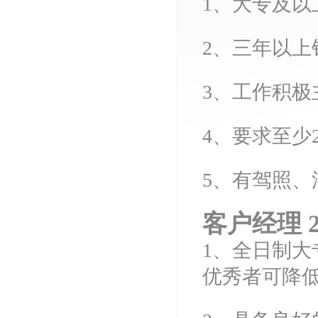
1、大专及
2、
三年
以上
3、工作积
4、要求至少
5、有驾照、
客
户经理
1、全日制大
优秀者可降