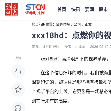
首页
快讯
要闻
股市
您当前的位置：
证券时报
>
公司
>
正文
xxx18hd：点燃你
来源：证券时报网
作者：高建国
2026-02-10 
xxx18hd：高清浪潮下的视界革
点赞
在这个信息爆炸的时代，我们被海
深刻印记的，却往往是那些拥有极致视听体
个视听平台的上线，它更像是一场精心策
到前所未有的高度。