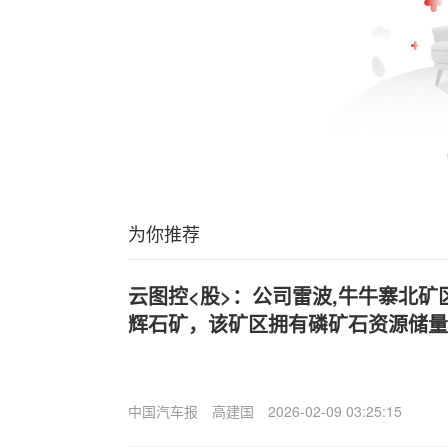
为你推荐
云图控<股>：公司雷波,牛牛寨北
辉石矿，该矿区拥有磷矿石资源储量1
中国汽车报
高建国
2026-02-09 03:25:15