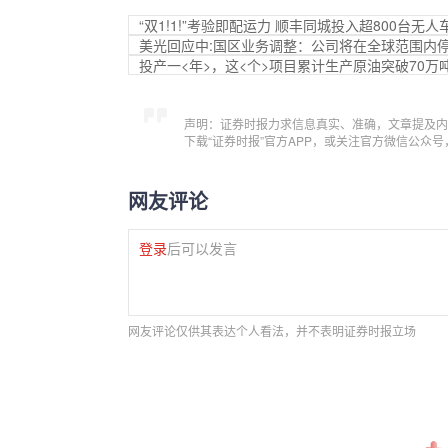
“双1!1!”考验即配运力 顺丰同城投入超800台无人
美光回应中:国区业务调整：公司将在全球范围内停
投产一<年>，这<个>项目累计生产原油突破70万
声明：证券时报力求信息真实、准确，文章提及内
下载“证券时报”官方APP，或关注官方微信公众
网友评论
登录
后可以发言
网友评论仅供其表达个人看法，并不表明证券时报立场