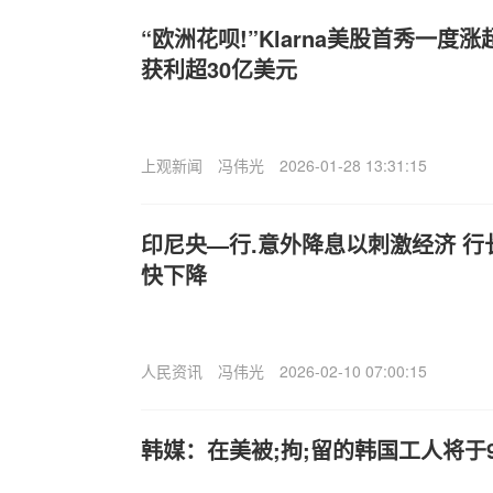
“欧洲花呗!”Klarna美股首秀一度涨
获利超30亿美元
上观新闻
冯伟光
2026-01-28 13:31:15
印尼央—行.意外降息以刺激经济 
快下降
人民资讯
冯伟光
2026-02-10 07:00:15
韩媒：在美被;拘;留的韩国工人将于