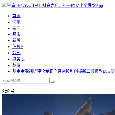
首页
快讯
要闻
股市
新股
信披+
公司
港美股
数据
基金
金融
视听
评论
专题
产经
创投
科创板
新三板
投教
ESG
滚
公众号