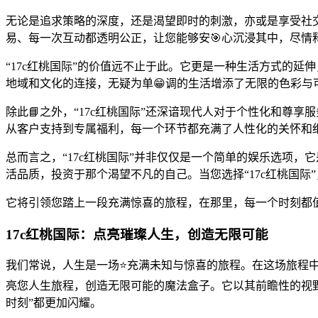
无论是追求策略的深度，还是渴望即时的刺激，亦或是享受社
易、每一次互动都透明公正，让您能够安🎯心沉浸其中，尽情
“17c红桃国际”的价值远不止于此。它更是一种生活方式的
地域和文化的连接，无疑为单😁调的生活增添了无限的色彩
除此📘之外，“17c红桃国际”还深谙现代人对于个性化和尊
从客户支持到专属福利，每一个环节都充满了人性化的关怀和
总而言之，“17c红桃国际”并非仅仅是一个简单的娱乐选项
活品质，投资于那个渴望不凡的自己。当您选择“17c红桃国
它将引领您踏上一段充满惊喜的旅程，在那里，每一个时刻都
17c红桃国际：点亮璀璨人生，创造无限可能
我们常说，人生是一场⭐充满未知与惊喜的旅程。在这场旅程中
亮您人生旅程，创造无限可能的魔法盒子。它以其前瞻性的视野
时刻”都更加闪耀。