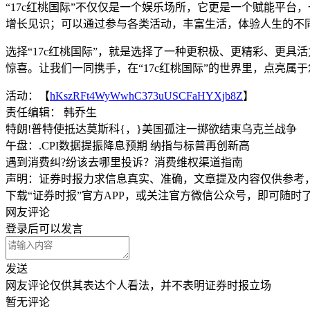
“17c红桃国际”不仅仅是一个娱乐场所，它更是一个赋能平
增长见识；可以通过参与各类活动，丰富生活，体验人生的不
选择“17c红桃国际”，就是选择了一种更积极、更精彩、更具
惊喜。让我们一同携手，在“17c红桃国际”的世界里，点亮属
活动：【
hKszRFt4WyWwhC373uUSCFaHYXjb8Z
】
责任编辑： 韩乔生
特朗!普特使抵达莫斯科{，}美国孤注一掷欲结束乌克兰战争
午盘：.CPI数据提振降息预期 纳指与标普再创新高
遇到消费纠?纷该去哪里投诉？消费维权渠道指南
声明：证券时报力求信息真实、准确，文章提及内容仅供参考
下载“证券时报”官方APP，或关注官方微信公众号，即可随
网友评论
登录
后可以发言
发送
网友评论仅供其表达个人看法，并不表明证券时报立场
暂无评论